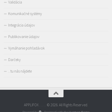
Validácia
Komunikačné systémy
Integrácia údajov
Publikovanie údajov
Vymáhanie pohľadávok
Darčeky
.. tu nás nájdete
APPLIFOX . . . . . © 2026. All Rights Reserved.