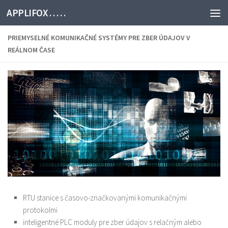
APPLIFOX . . . . .
PRIEMYSELNÉ KOMUNIKAČNÉ SYSTÉMY PRE ZBER ÚDAJOV V
REÁLNOM ČASE
RTU stanice s časovo-značkovanými komunikačnými
protokolmi
inteligentné PLC moduly pre zber údajov s relačným alebo