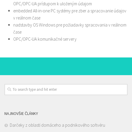
OPC/OPC-UA prístupom k uloženým údajom
embedded All-in-one PC systémy pre zber a spracovanie údajov
v reálnom čase
nadstavby OS Windows pre požiadavky spracovania v reálnom
čase
OPC/OPC-UA komunikačné servery
NAJNOVŠIE ČLÁNKY
Darčeky z oblasti domáceho a podnikového softvéru