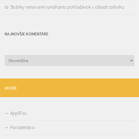
Stránky venované vymáhaniu pohľadávok v oblasti softvéru
NAJNOVŠIE KOMENTÁRE
Vyberte
jazyk
MORE
AppliFox ..
Poradenstvo